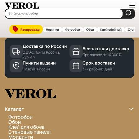
Главная
—
Бренды
Cannot find 'brands' template with page 'detail'
Распродажа
Новинки
Фотообои
Обои
Клей обойный
Стенов
Доставка по России
Бесплатная доставка
СДЭК, Почта России,
При заказе от 10 000 ₽
курьер
Пункты выдачи
Срок доставки
По всей России
3–7 рабочих дней
Каталог
Фотообои
Обои
Клей для обоев
Стеновые панели
Молдинги