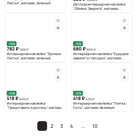
Листья", матовая, зеленый
Детская интерьерная наклейка
"Облака. Зверята", матовая,
бежевый
-15%
-15%
782 ₽
680 ₽
920 ₽
800 ₽
Интерьерная наклейка "Тропики.
Интерьерная наклейка "Будущее
Листья", матовая, зеленый
зависит от сегодня", матовая,
черный
-15%
-15%
518 ₽
418 ₽
609 ₽
492 ₽
Интерьерная наклейка
Интерьерная наклейка "Плитка.
"Представить и достичь", матовая,
Соты", матовая, бежевый
черный
1
2
3
4
...
10