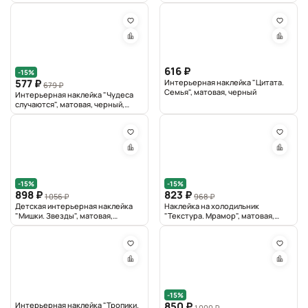
разноцветный
616 ₽
-15%
577 ₽
Интерьерная наклейка "Цитата.
679 ₽
Семья", матовая, черный
Интерьерная наклейка "Чудеса
случаются", матовая, черный,
голубой
-15%
-15%
898 ₽
823 ₽
1 056 ₽
968 ₽
Детская интерьерная наклейка
Наклейка на холодильник
"Мишки. Звезды", матовая,
"Текстура. Мрамор", матовая,
бежевый
темно-серый
-15%
850 ₽
Интерьерная наклейка "Тропики.
1 000 ₽