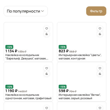
По популярности
По новизне
Сначала дешевле
Сначала дороже
По популярности
Фильтр
-15%
-15%
1 134 ₽
823 ₽
1 334 ₽
968 ₽
Наклейка на холодильник
Интерьерная наклейка "Цветы",
"Барельеф. Девушка", матовая,
матовая, контурная
графитовый
-15%
-15%
1 190 ₽
598 ₽
1 400 ₽
704 ₽
Наклейка на холодильник
Интерьерная наклейка "Ветви",
однотонная, матовая, графитовый
матовая, серый, розовый