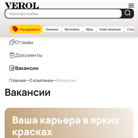
Компания
О нас
Распродажа
Новинки
Фотообои
Обои
Клей обойный
Стенов
Отзывы
Документы
Вакансии
Главная
—
О компании
—
Вакансии
Вакансии
Ваша карьера в ярких
красках