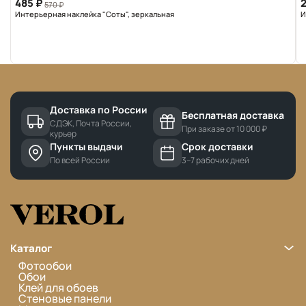
485 ₽
2
570 ₽
Интерьерная наклейка "Соты", зеркальная
И
Доставка по России
Бесплатная доставка
СДЭК, Почта России,
При заказе от 10 000 ₽
курьер
Пункты выдачи
Срок доставки
По всей России
3–7 рабочих дней
Каталог
Фотообои
Обои
Клей для обоев
Стеновые панели