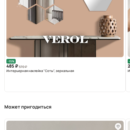
-15%
485 ₽
2
570 ₽
Интерьерная наклейка "Соты", зеркальная
И
Может пригодиться