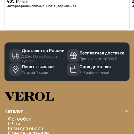
485 ₽
2
570 ₽
Интерьерная наклейка "Соты", зеркальная
И
Доставка по России
Бесплатная доставка
СДЭК, Почта России,
При заказе от 10 000 ₽
курьер
Пункты выдачи
Срок доставки
По всей России
3–7 рабочих дней
Каталог
Фотообои
Обои
Клей для обоев
Стеновые панели