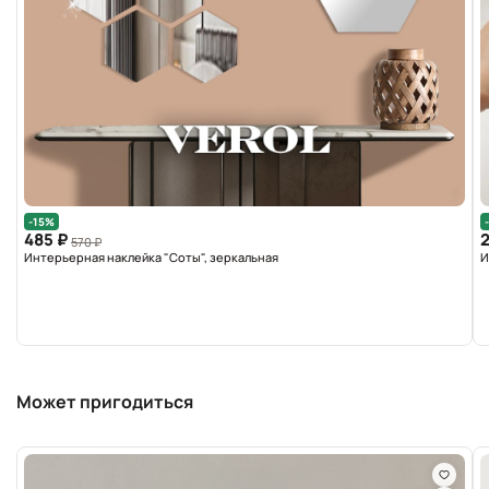
-15%
485 ₽
2
570 ₽
Интерьерная наклейка "Соты", зеркальная
И
Может пригодиться