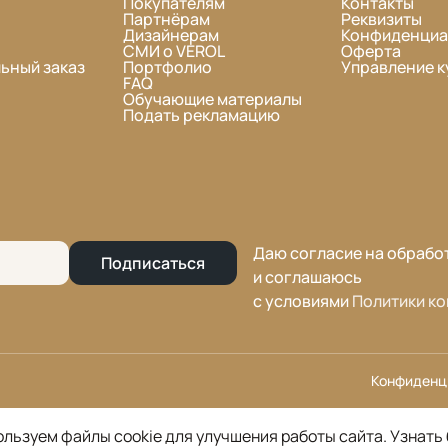
Покупателям
Контакты
Партнёрам
Реквизиты
Дизайнерам
Конфиденциа
СМИ о VEROL
Оферта
ьный заказ
Портфолио
Управление к
FAQ
Обучающие материалы
Подать рекламацию
Даю согласие на обрабо
Подписаться
и соглашаюсь
с условиями
Политики к
Конфиденц
льзуем файлы cookie для улучшения работы сайта.
Узнать