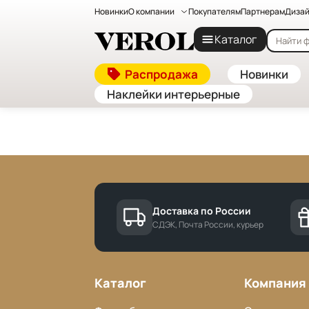
Новинки
О компании
Покупателям
Партнерам
Дизай
Главная
—
Бренды
Каталог
Cannot find 'brands' template with page 'detail'
Распродажа
Новинки
Наклейки интерьерные
Доставка по России
СДЭК, Почта России, курьер
Каталог
Компания