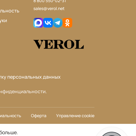
8 800 550-02-31
sales@verol.net
льность
уки
тку персональных данных
онфиденциальности
.
иальность
Оферта
Управление cookie
 больше
.