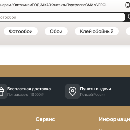
нерам / Оптовикам
ПОД ЗАКАЗ
Контакты
Портфолио
СМИ о VEROL
Фотообои
Обои
Клей обойный
Бесплатная доставка
Пункты выдачи
При заказе от 10 000 ₽
По всей России
Сервис
Информаци