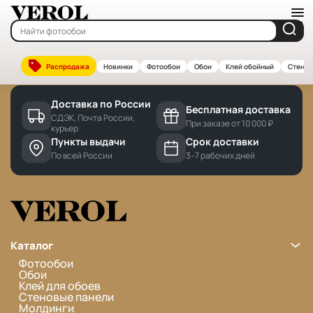
Главная
—
Бренды
Cannot find 'brands' template with page 'detail'
Распродажа
Новинки
Фотообои
Обои
Клей обойный
Стенов
Доставка по России
Бесплатная доставка
СДЭК, Почта России,
При заказе от 10 000 ₽
курьер
Пункты выдачи
Срок доставки
По всей России
3–7 рабочих дней
Каталог
Фотообои
Обои
Клей для обоев
Стеновые панели
Молдинги