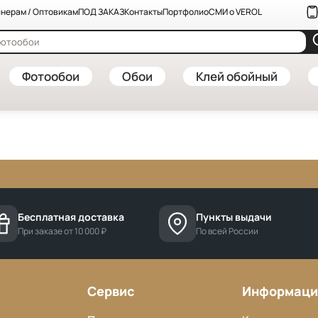
нерам / Оптовикам
ПОД ЗАКАЗ
Контакты
Портфолио
СМИ о VEROL
Фотообои
Обои
Клей обойный
Бесплатная доставка
Пункты выдачи
При заказе от 10 000 ₽
По всей России
Сервис
Информаци