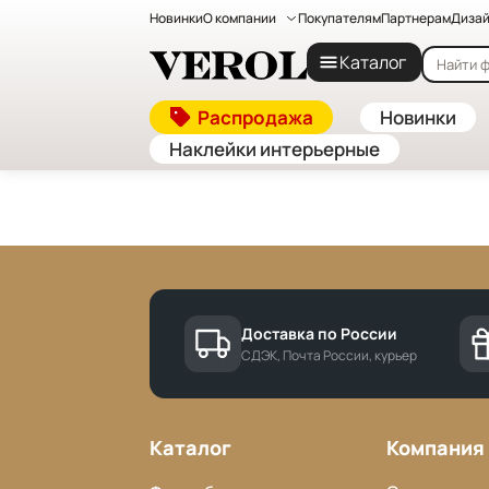
Новинки
О компании
Покупателям
Партнерам
Дизай
Главная
—
Бренды
Каталог
Cannot find 'brands' template with page 'detail'
Распродажа
Новинки
Наклейки интерьерные
Доставка по России
СДЭК, Почта России, курьер
Каталог
Компания