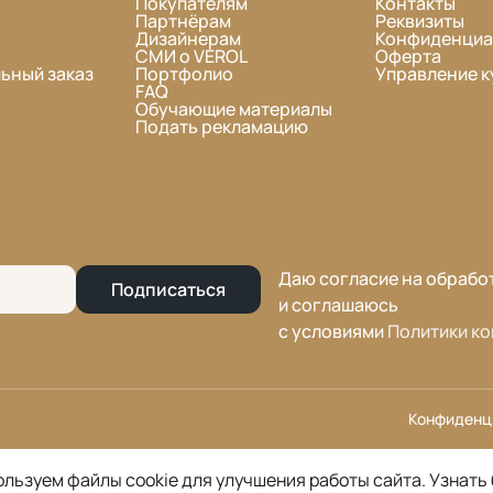
Покупателям
Контакты
Партнёрам
Реквизиты
Дизайнерам
Конфиденциа
СМИ о VEROL
Оферта
ьный заказ
Портфолио
Управление к
FAQ
Обучающие материалы
Подать рекламацию
Даю согласие на обрабо
Подписаться
и соглашаюсь
с условиями
Политики к
Конфиденц
льзуем файлы cookie для улучшения работы сайта.
Узнать