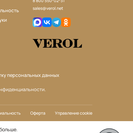
8 800 550-02-31
sales@verol.net
льность
уки
тку персональных данных
онфиденциальности
.
иальность
Оферта
Управление cookie
 больше
.