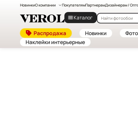
Новинки
О компании
Покупателям
Партнерам
Дизайнерам / Опт
Главная
—
Бренды
Каталог
Cannot find 'brands' template with page 'detail'
Распродажа
Новинки
Фото
Наклейки интерьерные