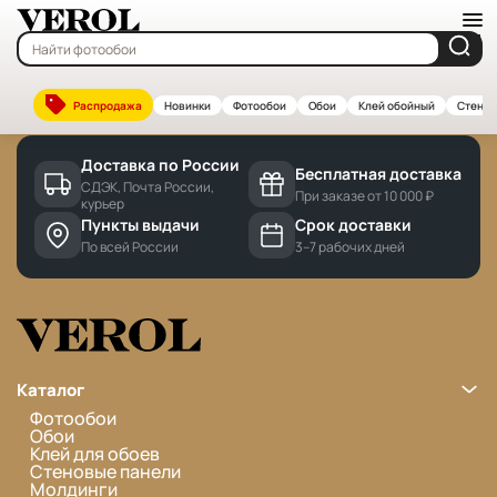
Главная
—
Бренды
Cannot find 'brands' template with page 'detail'
Распродажа
Новинки
Фотообои
Обои
Клей обойный
Стенов
Доставка по России
Бесплатная доставка
СДЭК, Почта России,
При заказе от 10 000 ₽
курьер
Пункты выдачи
Срок доставки
По всей России
3–7 рабочих дней
Каталог
Фотообои
Обои
Клей для обоев
Стеновые панели
Молдинги