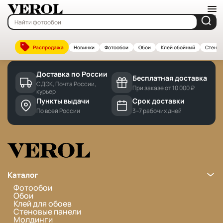
Главная
—
Бренды
Cannot find 'brands' template with page 'detail'
Распродажа
Новинки
Фотообои
Обои
Клей обойный
Стенов
Доставка по России
Бесплатная доставка
СДЭК, Почта России,
При заказе от 10 000 ₽
курьер
Пункты выдачи
Срок доставки
По всей России
3–7 рабочих дней
Каталог
Фотообои
Обои
Клей для обоев
Стеновые панели
Молдинги