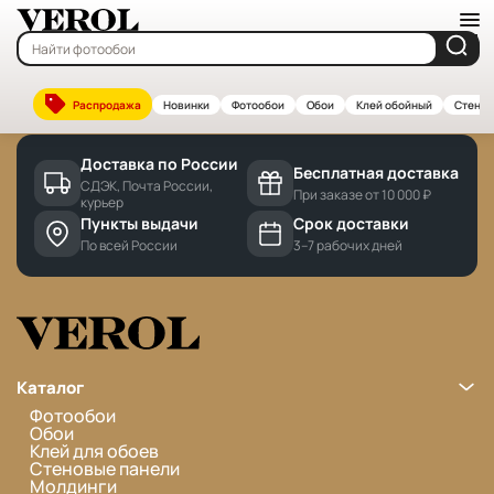
Главная
—
Бренды
Cannot find 'brands' template with page 'detail'
Распродажа
Новинки
Фотообои
Обои
Клей обойный
Стенов
Доставка по России
Бесплатная доставка
СДЭК, Почта России,
При заказе от 10 000 ₽
курьер
Пункты выдачи
Срок доставки
По всей России
3–7 рабочих дней
Каталог
Фотообои
Обои
Клей для обоев
Стеновые панели
Молдинги