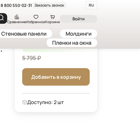
8 800 550-02-31
Заказать звонок
RU
ои "Акварель. Цветы. Колибри", 300*283 см, белый
Войти
Сравнение
Избранное
Корзина
Стеновые панели
Молдинги
4 926 ₽
Пленки на окна
-15%
/ шт
.
5 795 ₽
Добавить в корзину
Доступно: 2 шт