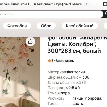
нерам / Оптовикам
ПОД ЗАКАЗ
Контакты
Портфолио
СМИ о VEROL
 заказ — купить в интернет-магазине VEROL
—
Флизелиновые фотооб
Артикул: 141-ФФО-05795
Фотообои
Обои
Клей обойный
Флизелиновые
фотообои "Акварель
Цветы. Колибри",
300*283 см, белый
•
5
Все отзывы
Материал:
Флизелин
Ширина общая, см:
300
Длина общая, см:
283
Площадь, м2:
8.49
Тема:
Флора
Рисунок/
птицы, природа,
Тема:
цветы