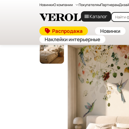
Новинки
О компании
Покупателям
Партнерам
Дизай
Главная
—
Каталог
—
Флизелиновые фотообои на
Каталог
Распродажа
Новинки
Наклейки интерьерные