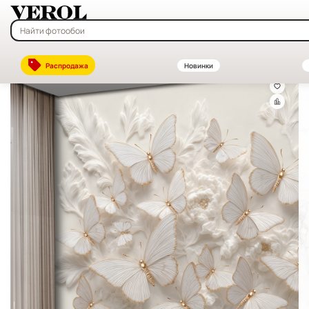
Главная
—
Каталог
—
Флизелиновые фотообои на заказ — купить в
Распродажа
Новинки