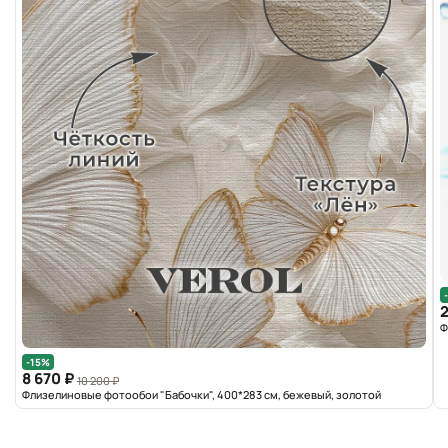
2
Ф
-15%
8 670 ₽
10 200 ₽
Флизелиновые фотообои "Бабочки", 400*283 см, бежевый, золотой