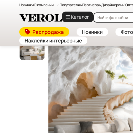
Новинки
О компании
Покупателям
Партнерам
Дизайнерам / Опт
Главная
—
Каталог
—
Флизелиновые фотообои на заказ — к
Каталог
Распродажа
Новинки
Фото
Наклейки интерьерные