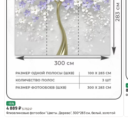
8
Ф
-15%
4 889 ₽
5 752 ₽
Флизелиновые фотообои "Цветы. Дерево", 300*283 см, белый, золотой