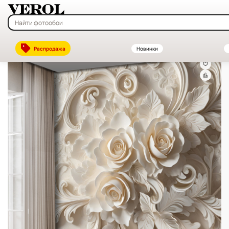
Главная
—
Каталог
—
Флизелиновые фотообои на заказ — купить в
Распродажа
Новинки