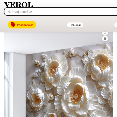
Главная
—
Каталог
—
Флизелиновые фотообои на заказ — купить в
Распродажа
Новинки