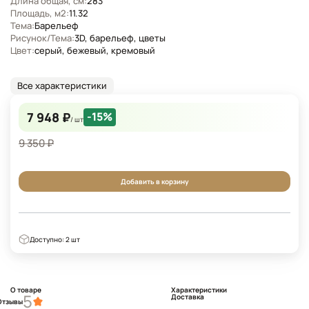
Длина общая, см:
283
Площадь, м2:
11.32
Тема:
Барельеф
Рисунок/Тема:
3D, барельеф, цветы
Цвет:
серый, бежевый, кремовый
Все характеристики
7 948 ₽
-15%
/ шт
9 350 ₽
Добавить в корзину
Доступно: 2 шт
О товаре
Характеристики
5
Доставка
Отзывы