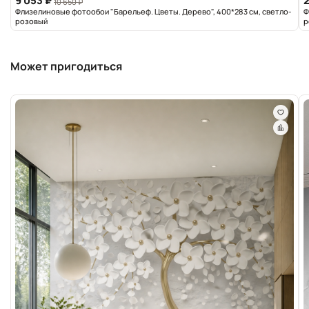
9 053 ₽
2
10 650 ₽
Флизелиновые фотообои "Барельеф. Цветы. Дерево", 400*283 см, светло-
Ф
розовый
р
Может пригодиться