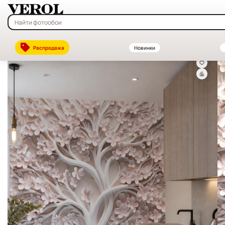
Главная
—
Каталог
—
Флизелиновые фотообои на заказ — купить в
Распродажа
Новинки