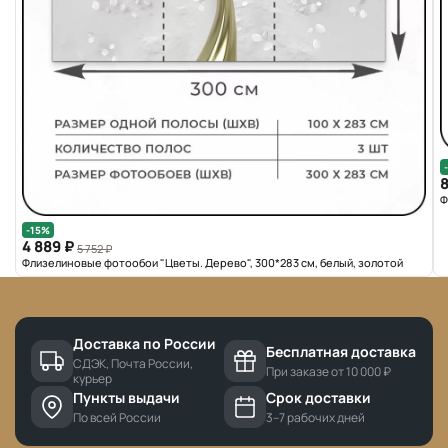
8
Ф
-15%
4 889 ₽
5 752 ₽
Флизелиновые фотообои "Цветы. Дерево", 300*283 см, белый, золотой
Доставка по России
Бесплатная доставка
СДЭК, Почта России,
При заказе от 10 000 ₽
курьер
Пункты выдачи
Срок доставки
По всей России
3–7 рабочих дней