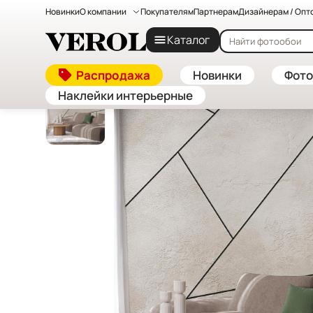
Новинки
О компании
Покупателям
Партнерам
Дизайнерам / Опт
Главная
—
Каталог
—
Флизелиновые фотообои на заказ — к
Каталог
Распродажа
Новинки
Фото
Наклейки интерьерные