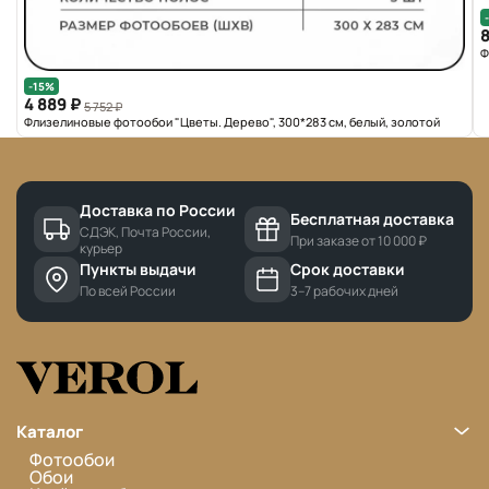
8
Ф
-15%
4 889 ₽
5 752 ₽
Флизелиновые фотообои "Цветы. Дерево", 300*283 см, белый, золотой
Доставка по России
Бесплатная доставка
СДЭК, Почта России,
При заказе от 10 000 ₽
курьер
Пункты выдачи
Срок доставки
По всей России
3–7 рабочих дней
Каталог
Фотообои
Обои