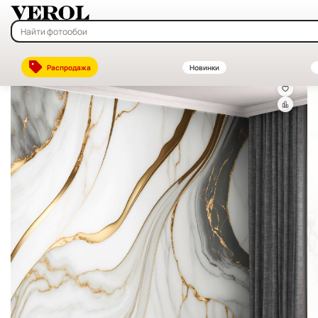
Главная
—
Каталог
—
Флизелиновые фотообои на заказ — купить в
Распродажа
Новинки