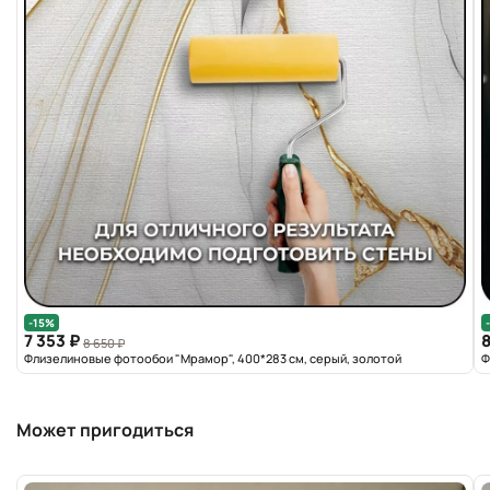
-15%
7 353 ₽
8
8 650 ₽
Флизелиновые фотообои "Мрамор", 400*283 см, серый, золотой
Ф
Может пригодиться