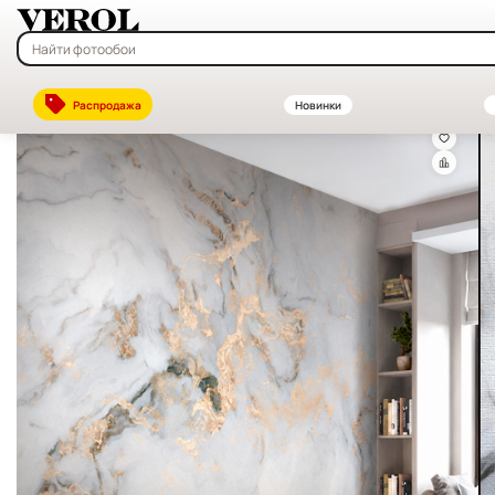
Главная
—
Каталог
—
Флизелиновые фотообои на заказ — купить в
Распродажа
Новинки