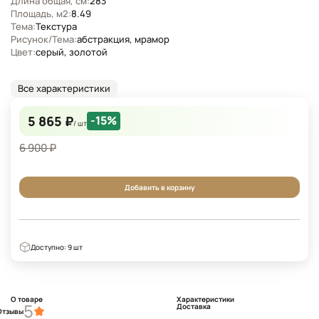
Длина общая, см:
283
Площадь, м2:
8.49
Тема:
Текстура
Рисунок/Тема:
абстракция, мрамор
Цвет:
серый, золотой
Все характеристики
5 865 ₽
-15%
/ шт
6 900 ₽
Добавить в корзину
Доступно: 9 шт
О товаре
Характеристики
5
Доставка
Отзывы