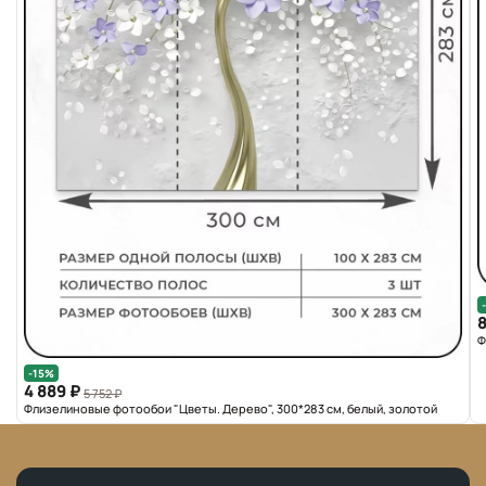
8
Ф
-15%
4 889 ₽
5 752 ₽
Флизелиновые фотообои "Цветы. Дерево", 300*283 см, белый, золотой