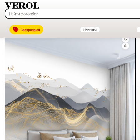
Главная
—
Каталог
—
Флизелиновые фотообои на заказ — купить в
Распродажа
Новинки