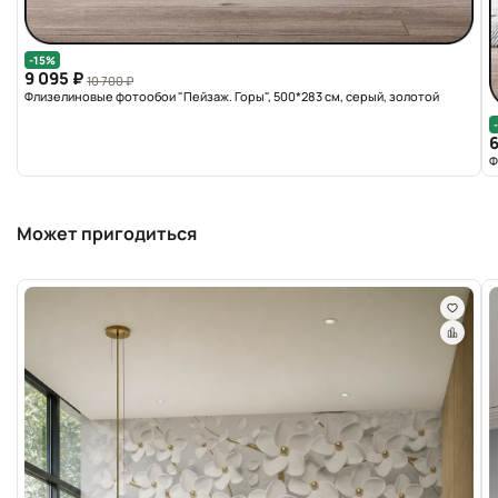
-15%
9 095 ₽
10 700 ₽
Флизелиновые фотообои "Пейзаж. Горы", 500*283 см, серый, золотой
6
Ф
Может пригодиться