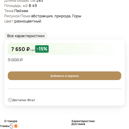
Длина общая, см:
283
Площадь, м2:
8.49
Тема:
Пейзаж
Рисунок/Тема:
абстракция, природа, Горы
Цвет:
разноцветный
Все характеристики
7 650 ₽
-15%
/ шт
9 000 ₽
Добавить в корзину
Доступно: 80 шт
О товаре
Характеристики
5
Доставка
Отзывы