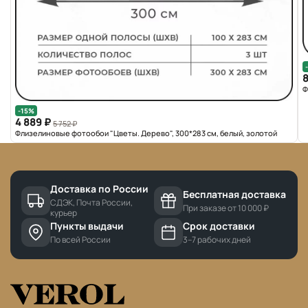
8
Ф
-15%
4 889 ₽
5 752 ₽
Флизелиновые фотообои "Цветы. Дерево", 300*283 см, белый, золотой
Доставка по России
Бесплатная доставка
СДЭК, Почта России,
При заказе от 10 000 ₽
курьер
Пункты выдачи
Срок доставки
По всей России
3–7 рабочих дней