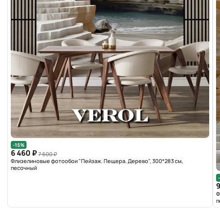
-15%
6 460 ₽
7 600 ₽
Флизелиновые фотообои "Пейзаж. Пещера. Дерево", 300*283 см,
песочный
9
Ф
п