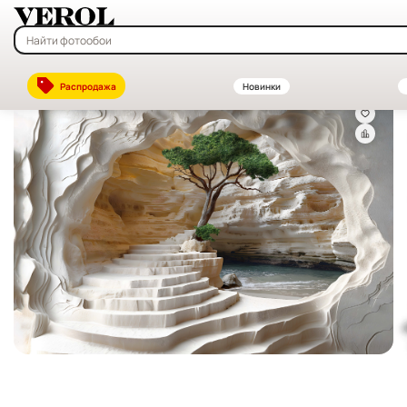
Главная
—
Каталог
—
Флизелиновые фотообои на заказ — купить в
Распродажа
Новинки