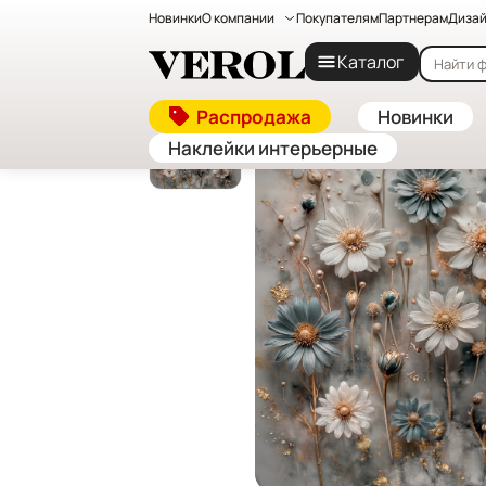
Новинки
О компании
Покупателям
Партнерам
Дизай
Главная
—
Каталог
—
Флизелиновые фотообои на
Каталог
Распродажа
Новинки
Наклейки интерьерные