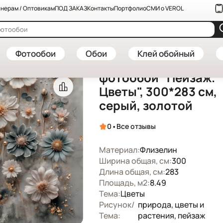
нерам / Оптовикам
ПОД ЗАКАЗ
Контакты
Портфолио
СМИ о VEROL
 заказ — купить в интернет-магазине VEROL
—
Флизелиновые фотооб
Артикул: 586-ФФО-06094
Фотообои
Обои
Клей обойный
Флизелиновые
фотообои "Пейзаж.
Цветы", 300*283 см,
серый, золотой
•
0
Все отзывы
Материал:
Флизелин
Ширина общая, см:
300
Длина общая, см:
283
Площадь, м2:
8.49
Тема:
Цветы
Рисунок/
природа, цветы и
Тема:
растения, пейзаж