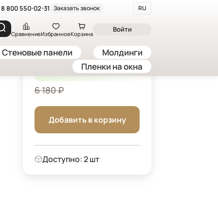
8 800 550-02-31
Заказать звонок
RU
ои "Пейзаж. Цветы", 300*283 см, серый, золотой
Войти
Сравнение
Избранное
Корзина
Стеновые панели
Молдинги
5 253 ₽
Пленки на окна
-15%
/ шт
6 180 ₽
Добавить в корзину
Доступно: 2 шт