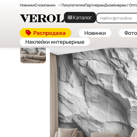
Новинки
О компании
Покупателям
Партнерам
Дизайнерам / Опт
Главная
—
Каталог
—
Флизелиновые фотообои на заказ — к
Каталог
Распродажа
Новинки
Фото
Наклейки интерьерные