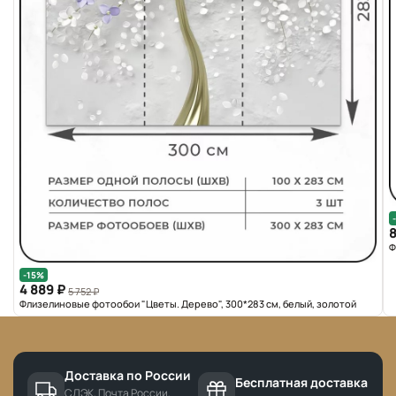
8
Ф
-15%
4 889 ₽
5 752 ₽
Флизелиновые фотообои "Цветы. Дерево", 300*283 см, белый, золотой
Доставка по России
Бесплатная доставка
СДЭК, Почта России,