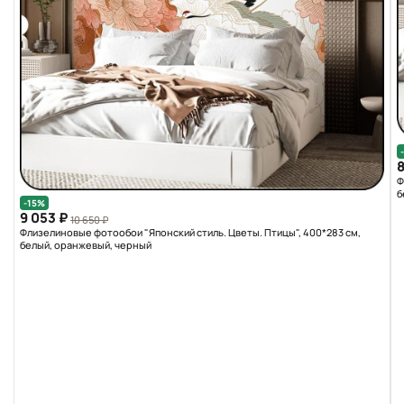
8
Ф
б
-15%
9 053 ₽
10 650 ₽
Флизелиновые фотообои "Японский стиль. Цветы. Птицы", 400*283 см,
белый, оранжевый, черный