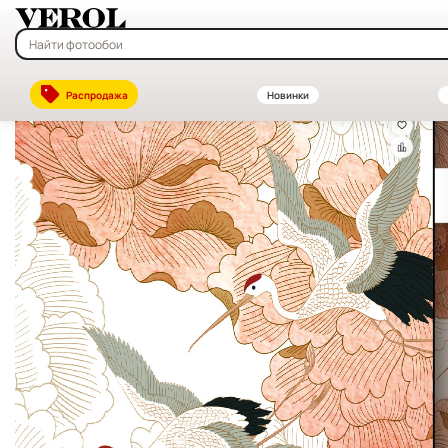
Главная
—
Каталог
—
Флизелиновые фотообои на заказ — купить в
Распродажа
Новинки