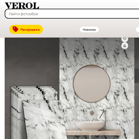
Главная
—
Каталог
—
Декоративные стеновые панели ПВХ и МДФ —
Распродажа
Новинки