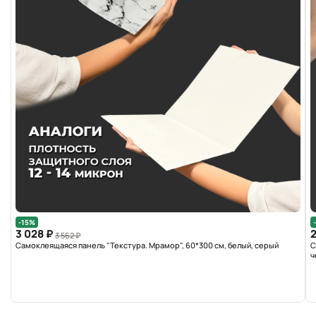
-15%
3 028 ₽
2
3 562 ₽
Самоклеящаяся панель "Текстура. Мрамор", 60*300 см, белый, серый
С
ч