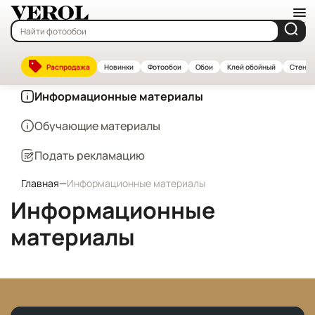
Сервис
Отчеты
Распродажа
Новинки
Фотообои
Обои
Клей обойный
Стенов
Информационные материалы
Обучающие материалы
Подать рекламацию
Главная
—
Информационные материалы
Информационные
материалы