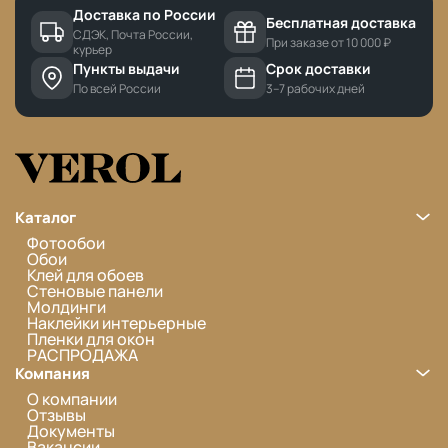
Доставка по России
Бесплатная доставка
СДЭК, Почта России,
При заказе от 10 000 ₽
курьер
Пункты выдачи
Срок доставки
По всей России
3–7 рабочих дней
Каталог
Фотообои
Обои
Клей для обоев
Стеновые панели
Молдинги
Наклейки интерьерные
Пленки для окон
РАСПРОДАЖА
Компания
О компании
Отзывы
Документы
Вакансии