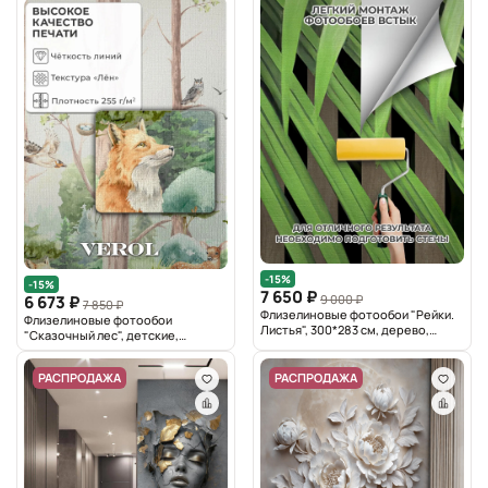
-15%
-15%
7 650 ₽
9 000 ₽
6 673 ₽
7 850 ₽
Флизелиновые фотообои "Рейки.
Флизелиновые фотообои
Листья", 300*283 см, дерево,
"Сказочный лес", детские,
зеленый
300*283 см, зеленый
РАСПРОДАЖА
РАСПРОДАЖА