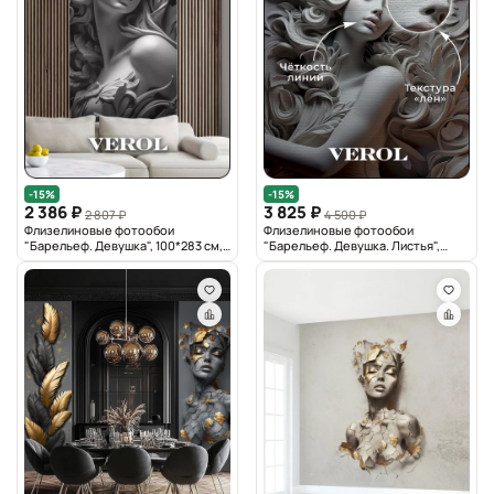
-15%
-15%
2 386 ₽
3 825 ₽
2 807 ₽
4 500 ₽
Флизелиновые фотообои
Флизелиновые фотообои
"Барельеф. Девушка", 100*283 см,
"Барельеф. Девушка. Листья",
серый
200*283 см, серый