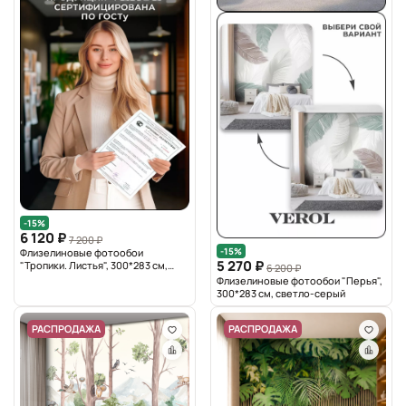
-15%
6 120 ₽
7 200 ₽
-15%
Флизелиновые фотообои
5 270 ₽
"Тропики. Листья", 300*283 см,
6 200 ₽
серый
Флизелиновые фотообои "Перья",
300*283 см, светло-серый
РАСПРОДАЖА
РАСПРОДАЖА