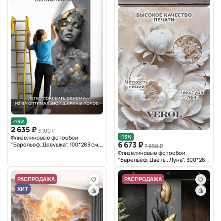
-15%
2 635 ₽
3 100 ₽
-15%
Флизелиновые фотообои
6 673 ₽
"Барельеф. Девушка", 100*283 см,
7 850 ₽
графитовый, золотой
Флизелиновые фотообои
"Барельеф. Цветы. Луна", 300*283
см, бежевый
РАСПРОДАЖА
РАСПРОДАЖА
ХИТ