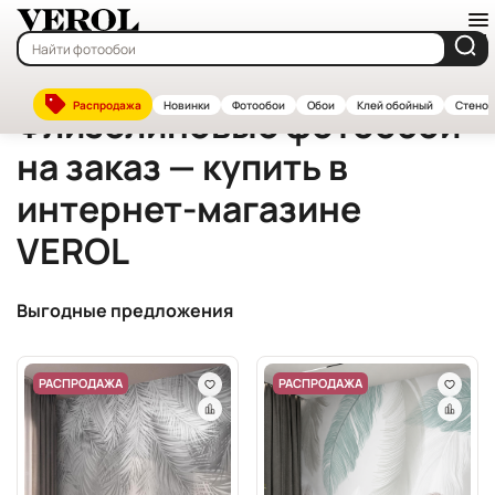
Главная
—
Каталог
—
Флизелиновые фотообои на заказ — купить в
Распродажа
Новинки
Фотообои
Обои
Клей обойный
Стенов
Флизелиновые фотообои
на заказ — купить в
интернет-магазине
VEROL
Выгодные предложения
РАСПРОДАЖА
РАСПРОДАЖА