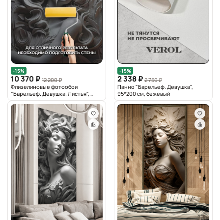
-15%
-15%
10 370 ₽
2 338 ₽
12 200 ₽
2 750 ₽
Флизелиновые фотообои
Панно "Барельеф. Девушка",
"Барельеф. Девушка. Листья",
95*200 см, бежевый
500*283 см, серый