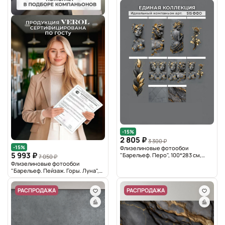
-15%
2 805 ₽
3 300 ₽
-15%
Флизелиновые фотообои
5 993 ₽
"Барельеф. Перо", 100*283 см,
7 050 ₽
графитовый, золотой
Флизелиновые фотообои
"Барельеф. Пейзаж. Горы. Луна",
300*283 см, терракотовый
РАСПРОДАЖА
РАСПРОДАЖА