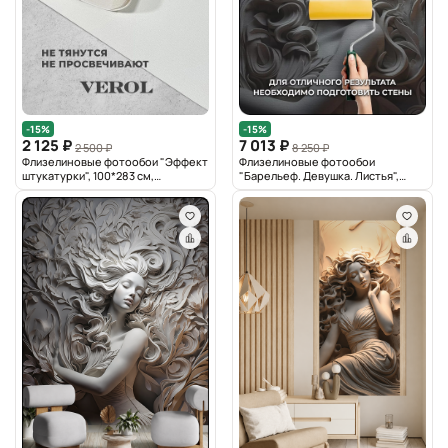
-15%
-15%
2 125 ₽
7 013 ₽
2 500 ₽
8 250 ₽
Флизелиновые фотообои "Эффект
Флизелиновые фотообои
штукатурки", 100*283 см,
"Барельеф. Девушка. Листья",
графитовый
400*283 см, серый