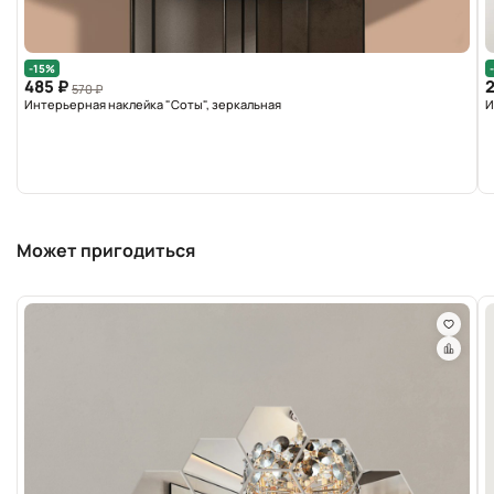
-15%
485 ₽
2
570 ₽
Интерьерная наклейка "Соты", зеркальная
И
Может пригодиться