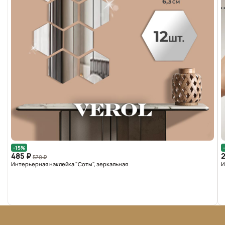
-15%
485 ₽
2
570 ₽
Интерьерная наклейка "Соты", зеркальная
И