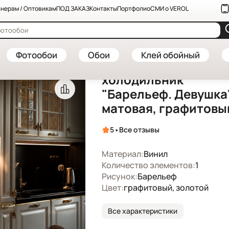
нерам / Оптовикам
ПОД ЗАКАЗ
Контакты
Портфолио
СМИ о VEROL
стену — купить в интернет-магазине VEROL
—
Наклейка на холодиль
Артикул: Н0640
Фотообои
Обои
Клей обойный
Наклейка на
холодильник
"Барельеф. Девушка"
матовая, графитовы
•
5
Все отзывы
Материал:
Винил
Количество элементов:
1
Рисунок:
Барельеф
Цвет:
графитовый, золотой
Все характеристики