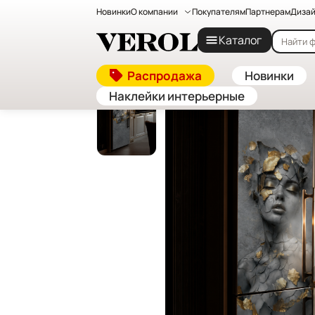
Новинки
О компании
Покупателям
Партнерам
Дизай
Главная
—
Каталог
—
Интерьерные наклейки на 
Каталог
Распродажа
Новинки
Наклейки интерьерные