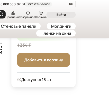
8 800 550-02-31
Заказать звонок
RU
ник "Барельеф. Девушка", матовая, графитовый
Войти
Сравнение
Избранное
Корзина
Стеновые панели
Молдинги
1 134 ₽
Пленки на окна
-15%
/ шт
,
1 334 ₽
й
Добавить в корзину
Доступно: 18 шт