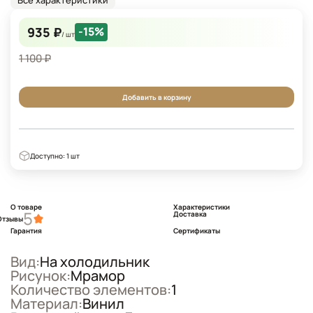
Все характеристики
935 ₽
-15%
/ шт
1 100 ₽
Добавить в корзину
Доступно: 1 шт
О товаре
Характеристики
5
Доставка
Отзывы
Гарантия
Сертификаты
Вид:
На холодильник
Рисунок:
Мрамор
Количество элементов:
1
Материал:
Винил