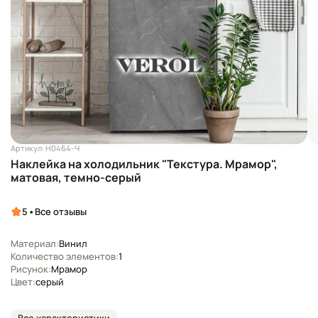
Артикул: Н0464-Ч
Наклейка на холодильник "Текстура. Мрамор",
матовая, темно-серый
•
5
Все отзывы
Материал:
Винил
Количество элементов:
1
Рисунок:
Мрамор
Цвет:
серый