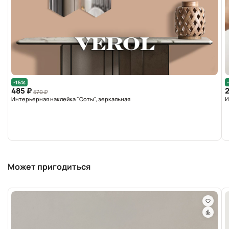
-15%
485 ₽
2
570 ₽
Интерьерная наклейка "Соты", зеркальная
И
Может пригодиться