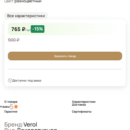
Цвет:
разноцветный
Все характеристики
765 ₽
-15%
/ шт
900 ₽
Заказать товар
Доступно: под заказ
О товаре
Характеристики
5
Доставка
Отзывы
Гарантия
Сертификаты
Бренд:
Verol