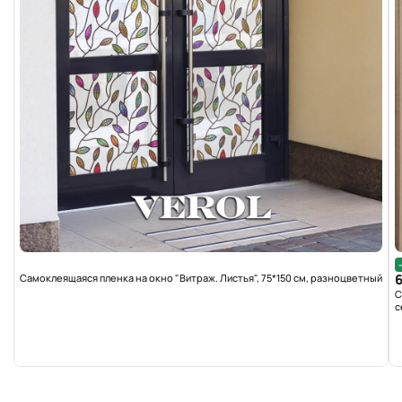
Самоклеящаяся пленка на окно "Витраж. Листья", 75*150 см, разноцветный
С
с