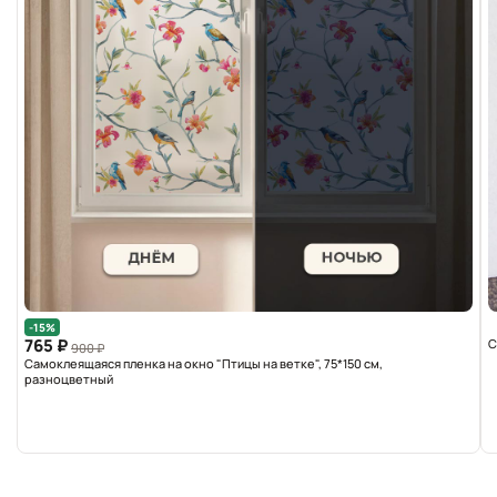
-15%
765 ₽
С
900 ₽
Самоклеящаяся пленка на окно "Птицы на ветке", 75*150 см,
разноцветный