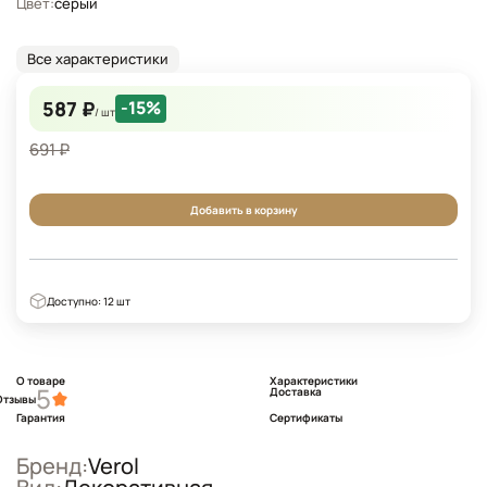
Цвет:
серый
Все характеристики
587 ₽
-15%
/ шт
691 ₽
Добавить в корзину
Доступно: 12 шт
О товаре
Характеристики
5
Доставка
Отзывы
Гарантия
Сертификаты
Бренд:
Verol