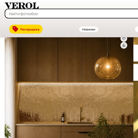
Главная
—
Каталог
—
Декоративные стеновые панели ПВХ и МДФ —
Распродажа
Новинки