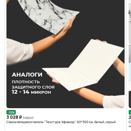
-15%
3 028 ₽
2
3 562 ₽
Самоклеящаяся панель "Текстура. Мрамор", 60*300 см, белый, серый
С
ч