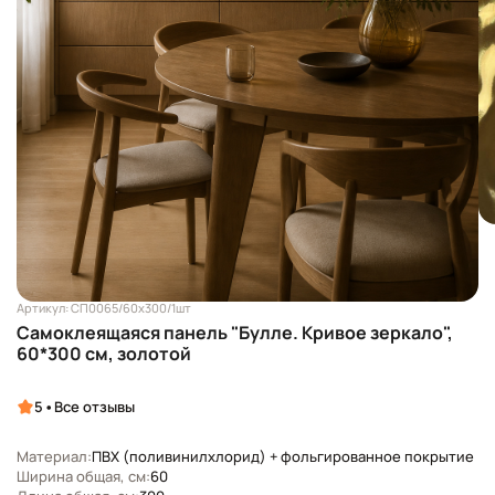
Артикул: СП0065/60х300/1шт
Самоклеящаяся панель "Булле. Кривое зеркало",
60*300 см, золотой
•
5
Все отзывы
Материал:
ПВХ (поливинилхлорид) + фольгированное покрытие
Ширина общая, см:
60