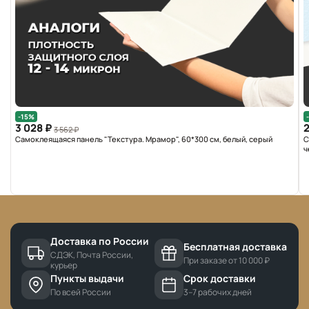
-15%
3 028 ₽
2
3 562 ₽
Самоклеящаяся панель "Текстура. Мрамор", 60*300 см, белый, серый
С
ч
Доставка по России
Бесплатная доставка
СДЭК, Почта России,
При заказе от 10 000 ₽
курьер
Пункты выдачи
Срок доставки
По всей России
3–7 рабочих дней