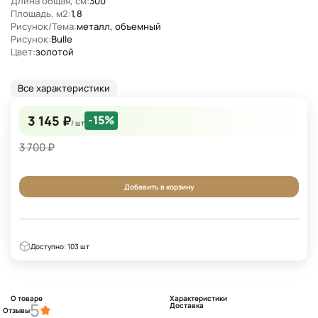
Длина общая, см:
300
Площадь, м2:
1,8
Рисунок/Тема:
металл, объемный
Рисунок:
Bulle
Цвет:
золотой
Все характеристики
3 145 ₽
-15%
/ шт
3 700 ₽
Добавить в корзину
Доступно: 103 шт
О товаре
Характеристики
5
Доставка
Отзывы