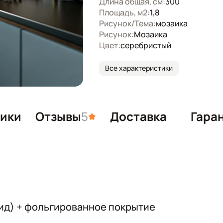
Длина общая, см:
300
Площадь, м2:
1,8
Рисунок/Тема:
мозаика
Рисунок:
Мозаика
Цвет:
серебристый
Все характеристики
тики
Отзывы
5
Доставка
Гара
ид) + фольгированное покрытие