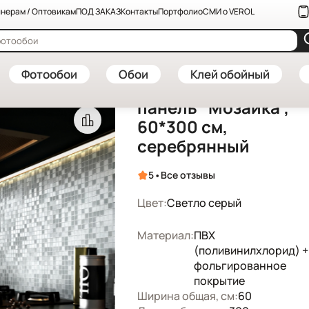
нерам / Оптовикам
ПОД ЗАКАЗ
Контакты
Портфолио
СМИ о VEROL
нели ПВХ и МДФ — купить в интернет-магазине VEROL
—
Самоклеяща
Артикул: СП0048/60х300/1шт
Фотообои
Обои
Клей обойный
Самоклеящаяся
панель "Мозаика",
60*300 см,
серебрянный
•
5
Все отзывы
Цвет:
Светло серый
Материал:
ПВХ
(поливинилхлорид) +
фольгированное
покрытие
Ширина общая, см:
60