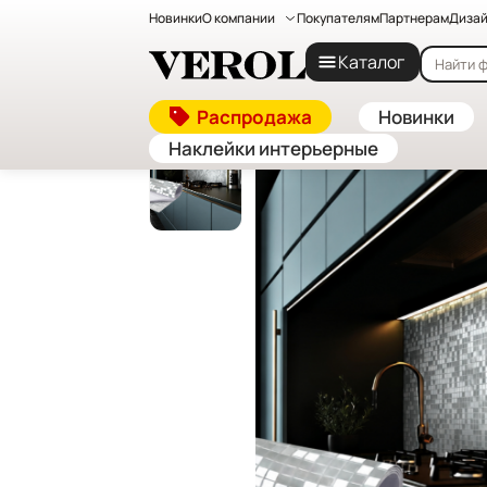
Новинки
О компании
Покупателям
Партнерам
Дизай
Главная
—
Каталог
—
Декоративные стеновые па
Каталог
Распродажа
Новинки
Наклейки интерьерные