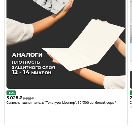
-15%
3 028 ₽
2
3 562 ₽
Самоклеящаяся панель "Текстура. Мрамор", 60*300 см, белый, серый
С
ч