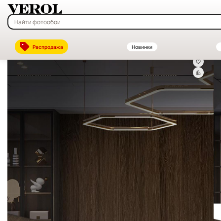
Главная
—
Каталог
—
Декоративные стеновые панели ПВХ и МДФ —
Распродажа
Новинки