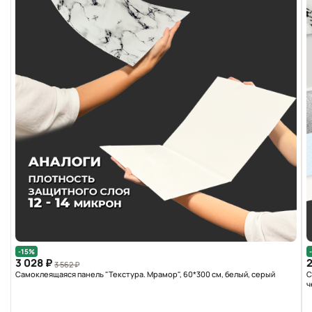
-15%
3 028 ₽
2
3 562 ₽
Самоклеящаяся панель "Текстура. Мрамор", 60*300 см, белый, серый
С
ч