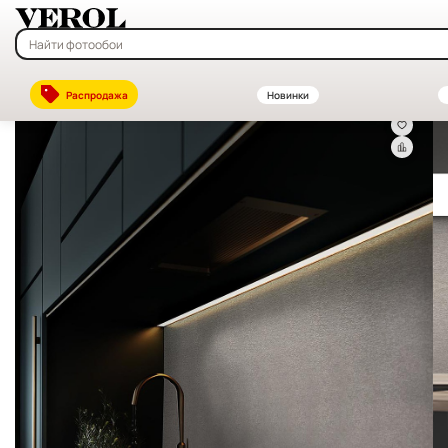
Главная
—
Каталог
—
Декоративные стеновые панели ПВХ и МДФ —
Распродажа
Новинки