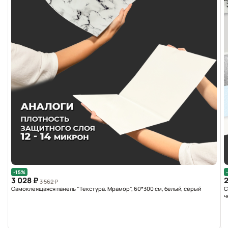
-15%
3 028 ₽
2
3 562 ₽
Самоклеящаяся панель "Текстура. Мрамор", 60*300 см, белый, серый
С
ч