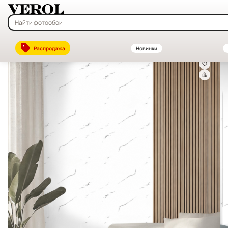
Главная
—
Каталог
—
Декоративные стеновые панели ПВХ и МДФ —
Распродажа
Новинки