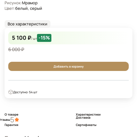
Рисунок:
Мрамор
Цвет:
белый, серый
Все характеристики
5 100 ₽
-15%
/ шт
6 000 ₽
Добавить в корзину
Доступно: 54 шт
О товаре
Характеристики
5
Доставка
Отзывы
Гарантия
Сертификаты