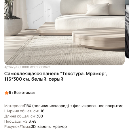
Артикул: СП0003/116х300/1шт
Самоклеящаяся панель "Текстура. Мрамор",
116*300 см, белый, серый
•
5
Все отзывы
Материал:
ПВХ (поливинилхлорид) + фольгированное покрытие
Ширина общая, см:
116
Длина общая, см:
300
Площадь, м2:
3,48
Рисунок/Тема:
3D, камень, мрамор