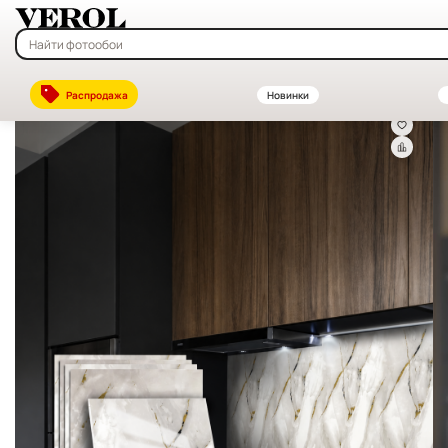
Главная
—
Каталог
—
Декоративные стеновые панели ПВХ и МДФ —
Распродажа
Новинки