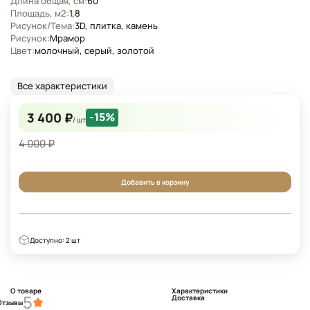
Длина общая, см:
60
Площадь, м2:
1,8
Рисунок/Тема:
3D, плитка, камень
Рисунок:
Мрамор
Цвет:
молочный, серый, золотой
Все характеристики
3 400 ₽
-15%
/ шт
4 000 ₽
Добавить в корзину
Доступно: 2 шт
О товаре
Характеристики
5
Доставка
Отзывы