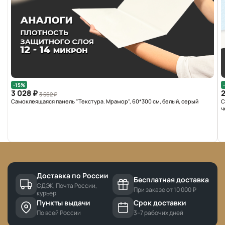
-15%
3 028 ₽
2
3 562 ₽
Самоклеящаяся панель "Текстура. Мрамор", 60*300 см, белый, серый
С
ч
Доставка по России
Бесплатная доставка
СДЭК, Почта России,
При заказе от 10 000 ₽
курьер
Пункты выдачи
Срок доставки
По всей России
3–7 рабочих дней