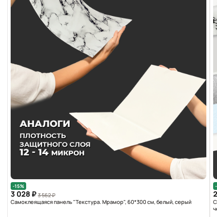
-15%
3 028 ₽
2
3 562 ₽
Самоклеящаяся панель "Текстура. Мрамор", 60*300 см, белый, серый
С
ч