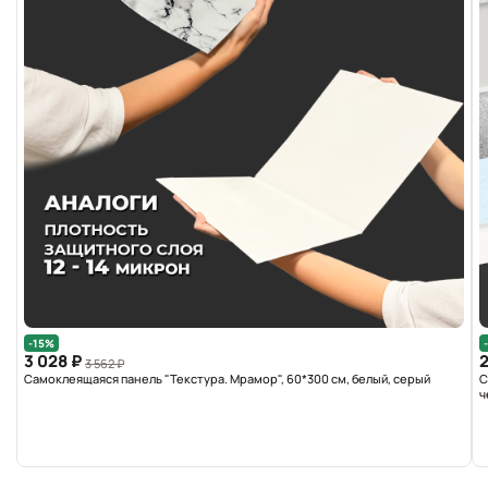
-15%
3 028 ₽
2
3 562 ₽
Самоклеящаяся панель "Текстура. Мрамор", 60*300 см, белый, серый
С
ч