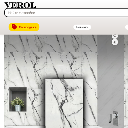
Главная
—
Каталог
—
Декоративные стеновые панели ПВХ и МДФ —
Распродажа
Новинки