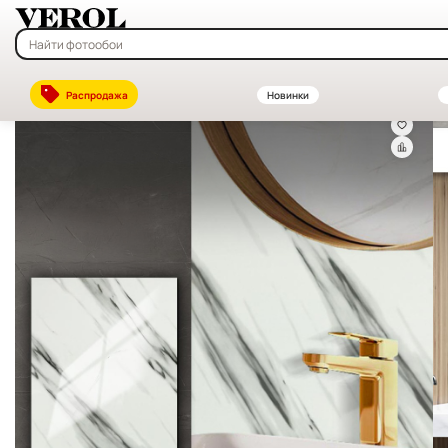
Главная
—
Каталог
—
Декоративные стеновые панели ПВХ и МДФ —
Распродажа
Новинки