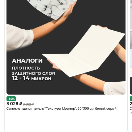
-15%
3 028 ₽
2
3 562 ₽
Самоклеящаяся панель "Текстура. Мрамор", 60*300 см, белый, серый
С
ч