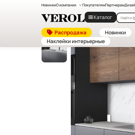
Новинки
О компании
Покупателям
Партнерам
Дизай
Главная
—
Каталог
—
Декоративные стеновые па
Каталог
Распродажа
Новинки
Наклейки интерьерные