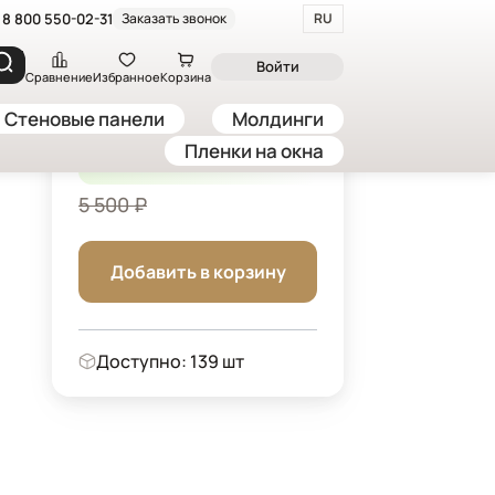
8 800 550-02-31
Заказать звонок
RU
яся панель "Текстура. Мрамор", 30*60 см, 20 шт., белый, серый
Войти
Сравнение
Избранное
Корзина
Стеновые панели
Молдинги
4 675 ₽
Пленки на окна
-15%
/ шт
5 500 ₽
Добавить в корзину
Доступно: 139 шт