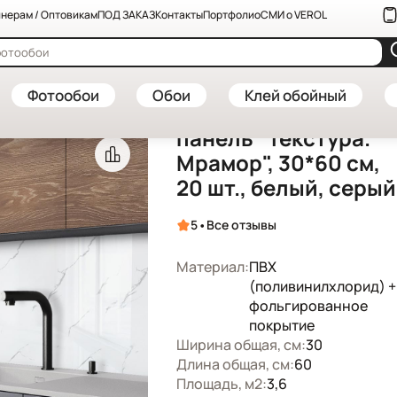
нерам / Оптовикам
ПОД ЗАКАЗ
Контакты
Портфолио
СМИ о VEROL
нели ПВХ и МДФ — купить в интернет-магазине VEROL
—
Самоклеяща
Артикул: СП0003/20 шт
Фотообои
Обои
Клей обойный
Самоклеящаяся
панель "Текстура.
Мрамор", 30*60 см,
20 шт., белый, серый
•
5
Все отзывы
Материал:
ПВХ
(поливинилхлорид) +
фольгированное
покрытие
Ширина общая, см:
30
Длина общая, см:
60
Площадь, м2:
3,6