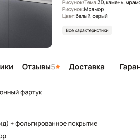
Рисунок/Тема:
3D, камень, мрам
Рисунок:
Мрамор
Цвет:
белый, серый
Все характеристики
тики
Отзывы
5
Доставка
Гара
хонный фартук
ид) + фольгированное покрытие
ор