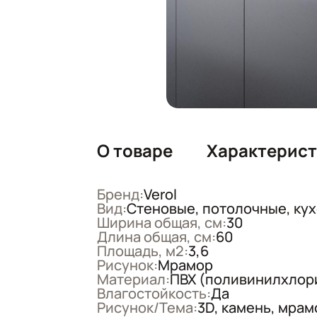
О товаре
Характерис
Бренд:
Verol
Вид:
Стеновые, потолочные, ку
Ширина общая, см:
30
Длина общая, см:
60
Площадь, м2:
3,6
Рисунок:
Мрамор
Материал:
ПВХ (поливинилхлор
Влагостойкость:
Да
Рисунок/Тема:
3D, камень, мрам