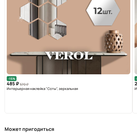
-15%
485 ₽
2
570 ₽
Интерьерная наклейка "Соты", зеркальная
И
Может пригодиться