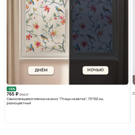
-15%
765 ₽
С
900 ₽
Самоклеящаяся пленка на окно "Птицы на ветке", 75*150 см,
разноцветный