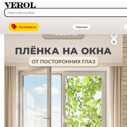
Главная
—
Каталог
—
Витражные и солнцезащитные плёнки на окна
Распродажа
Новинки