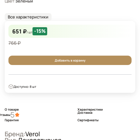
Цвет:
зеленый
Все характеристики
651 ₽
-15%
/ шт
766 ₽
Добавить в корзину
Доступно: 8 шт
О товаре
Характеристики
5
Доставка
Отзывы
Гарантия
Сертификаты
Бренд:
Verol