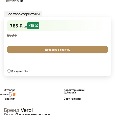
Цвет:
серый
Все характеристики
765 ₽
-15%
/ шт
900 ₽
Добавить в корзину
Доступно: 5 шт
О товаре
Характеристики
5
Доставка
Отзывы
Гарантия
Сертификаты
Бренд:
Verol