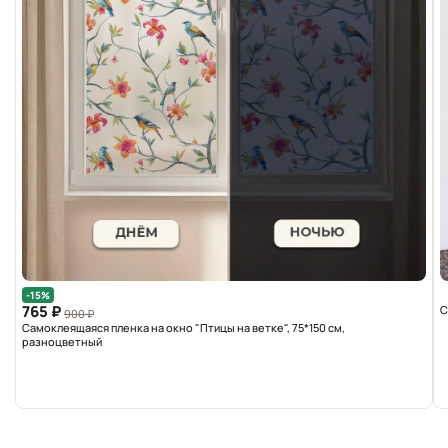
-15%
765 ₽
С
900 ₽
Самоклеящаяся пленка на окно "Птицы на ветке", 75*150 см,
разноцветный