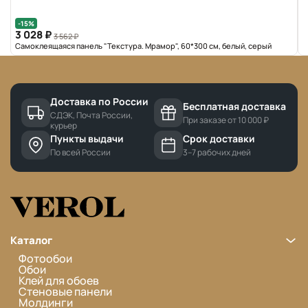
-15%
3 028 ₽
3 562 ₽
Самоклеящаяся панель "Текстура. Мрамор", 60*300 см, белый, серый
Доставка по России
Бесплатная доставка
СДЭК, Почта России,
При заказе от 10 000 ₽
курьер
Пункты выдачи
Срок доставки
По всей России
3–7 рабочих дней
Каталог
Фотообои
Обои
Клей для обоев
Стеновые панели
Молдинги