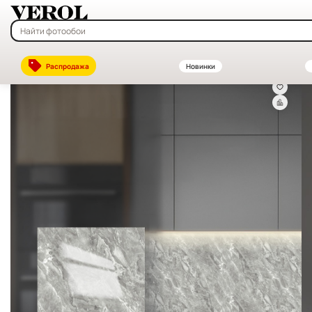
Главная
—
Каталог
—
Декоративные стеновые панели ПВХ и МДФ —
Распродажа
Новинки