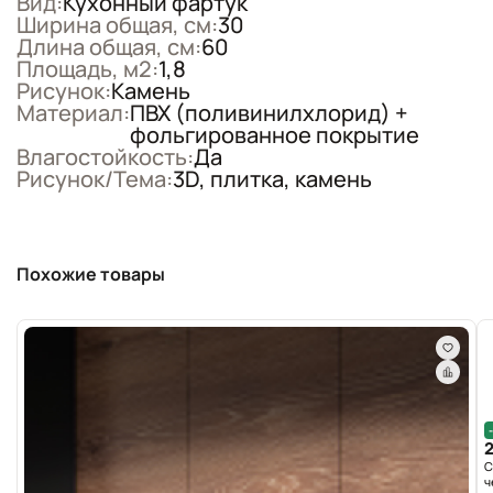
Вид:
Кухонный фартук
Ширина общая, см:
30
Длина общая, см:
60
Площадь, м2:
1,8
Рисунок:
Камень
Материал:
ПВХ (поливинилхлорид) +
фольгированное покрытие
Влагостойкость:
Да
Рисунок/Тема:
3D, плитка, камень
Похожие товары
2
С
ч