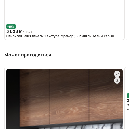
-15%
3 028 ₽
3 562 ₽
Самоклеящаяся панель "Текстура. Мрамор", 60*300 см, белый, серый
Может пригодиться
2
С
ч