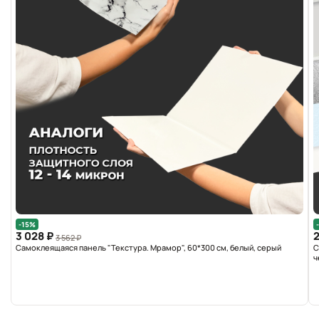
-15%
3 028 ₽
2
3 562 ₽
Самоклеящаяся панель "Текстура. Мрамор", 60*300 см, белый, серый
С
ч