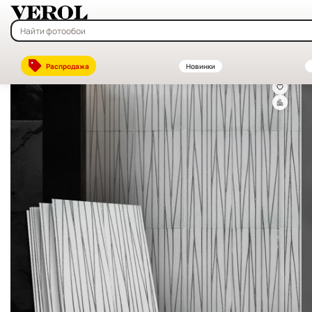
Главная
—
Каталог
—
Декоративные стеновые панели ПВХ и МДФ —
Распродажа
Новинки