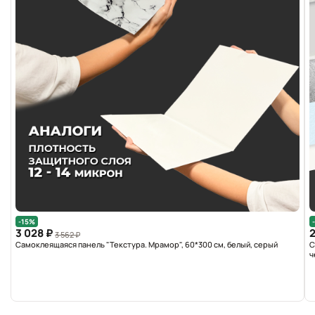
-15%
3 028 ₽
2
3 562 ₽
Самоклеящаяся панель "Текстура. Мрамор", 60*300 см, белый, серый
С
ч