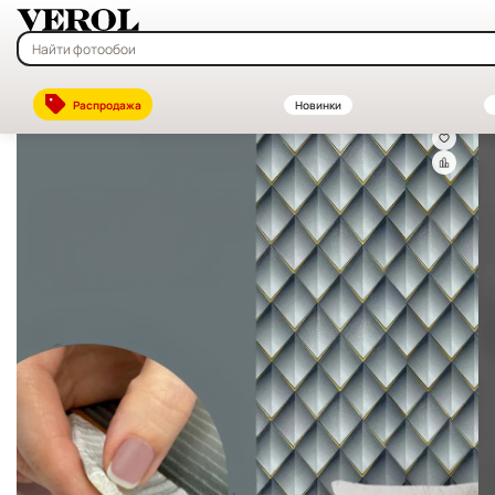
Главная
—
Каталог
—
Декоративные стеновые панели ПВХ и МДФ —
Распродажа
Новинки