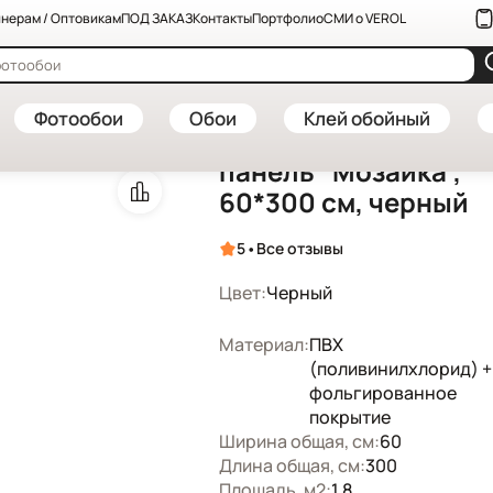
нерам / Оптовикам
ПОД ЗАКАЗ
Контакты
Портфолио
СМИ о VEROL
нели ПВХ и МДФ — купить в интернет-магазине VEROL
—
Самоклеяща
Артикул: СП0050/60х300/1шт
Фотообои
Обои
Клей обойный
Самоклеящаяся
панель "Мозаика",
60*300 см, черный
•
5
Все отзывы
Цвет:
Черный
Материал:
ПВХ
(поливинилхлорид) +
фольгированное
покрытие
Ширина общая, см:
60
Длина общая, см:
300
Площадь, м2:
1,8