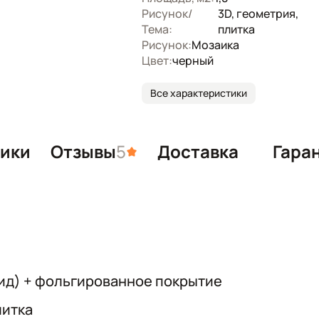
Рисунок/
3D, геометрия,
Тема:
плитка
Рисунок:
Мозаика
Цвет:
черный
Все характеристики
тики
Отзывы
5
Доставка
Гара
ид) + фольгированное покрытие
литка