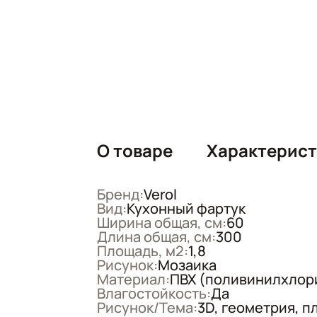
О товаре
Характерис
Бренд:
Verol
Вид:
Кухонный фартук
Ширина общая, см:
60
Длина общая, см:
300
Площадь, м2:
1,8
Рисунок:
Мозаика
Материал:
ПВХ (поливинилхлор
Влагостойкость:
Да
Рисунок/Тема:
3D, геометрия, п